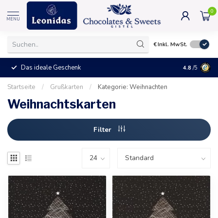
0
MENU
€
Inkl. MwSt.
Das ideale Geschenk
4.8
/5
Startseite
/
Grußkarten
/
Kategorie: Weihnachten
Weihnachtskarten
Filter