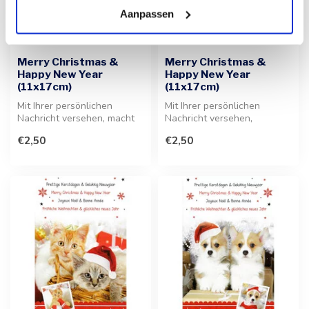
Aanpassen
Merry Christmas &
Merry Christmas &
Happy New Year
Happy New Year
(11x17cm)
(11x17cm)
Mit Ihrer persönlichen
Mit Ihrer persönlichen
Nachricht versehen, macht
Nachricht versehen,
diese festliche Grußkarte Ihr
übermittelt diese
€2,50
€2,50
G...
hochwertige Grußkar...