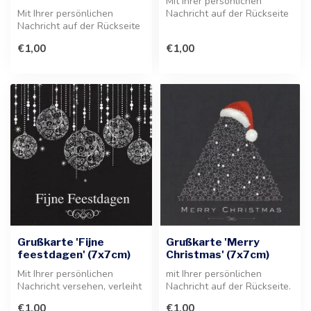
Mit Ihrer persönlichen
Mit Ihrer persönlichen
Nachricht auf der Rückseite
Nachricht auf der Rückseite
ist diese festliche
sorgt diese Grußkarte im
Grußkarte...
€1,00
€1,00
fest...
Grußkarte 'Fijne
Grußkarte 'Merry
feestdagen' (7x7cm)
Christmas' (7x7cm)
Mit Ihrer persönlichen
mit Ihrer persönlichen
Nachricht versehen, verleiht
Nachricht auf der Rückseite.
diese Grußkarte 'Fijne feest...
Diese festliche Grußkarte
€1,00
€1,00