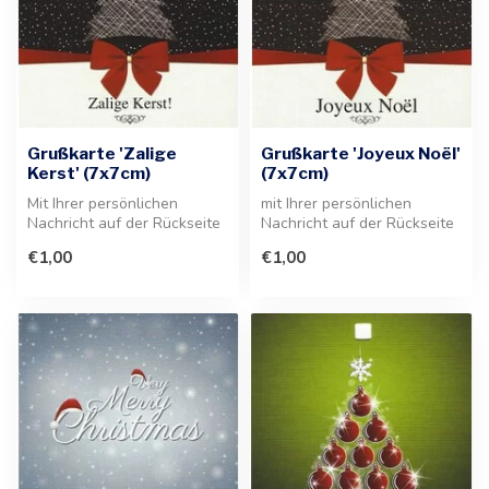
Grußkarte 'Zalige
Grußkarte 'Joyeux Noël'
Kerst' (7x7cm)
(7x7cm)
Mit Ihrer persönlichen
mit Ihrer persönlichen
Nachricht auf der Rückseite
Nachricht auf der Rückseite
ist diese 7x7cm große
der Grußkarte. Diese
€1,00
€1,00
Grußkar...
festlich...