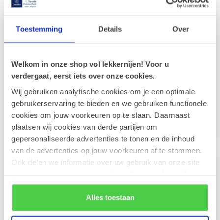
Toestemming
Details
Over
Welkom in onze shop vol lekkernijen! Voor u
Prettige Kerstdagen &
Fijne Kerstdagen &
verdergaat, eerst iets over onze cookies.
Gezond Nieuwjaar
Gelukkig Nieuwjaar
(11x17cm)
(11,5x16,5cm)
Wij gebruiken analytische cookies om je een optimale
Mit Ihrer persönlichen
Mit Ihrer persönlichen
gebruikerservaring te bieden en we gebruiken functionele
Nachricht auf der Innenseite
Nachricht auf der Innenseite
cookies om jouw voorkeuren op te slaan. Daarnaast
der Grußkarte. Diese festlic...
der Grußkarte verleihen Sie
€2,50
€2,50
plaatsen wij cookies van derde partijen om
...
gepersonaliseerde advertenties te tonen en de inhoud
van de advertenties op jouw voorkeuren af te stemmen.
Ook delen we informatie over uw gebruik van onze site
met onze partners voor social media en analyse. Hou er
rekening mee dat als je bepaalde cookies blokkeert, het
de correcte werking van de website kan verstoren.
Alles toestaan