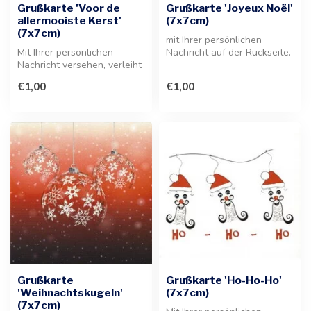
Grußkarte 'Voor de
Grußkarte 'Joyeux Noël'
allermooiste Kerst'
(7x7cm)
(7x7cm)
mit Ihrer persönlichen
Mit Ihrer persönlichen
Nachricht auf der Rückseite.
Nachricht versehen, verleiht
Diese festliche Karte ist di...
diese Grußkarte jedem
€1,00
€1,00
Weihna...
Grußkarte
Grußkarte 'Ho-Ho-Ho'
'Weihnachtskugeln'
(7x7cm)
(7x7cm)