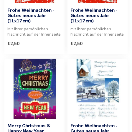
Frohe Weihnachten -
Frohe Weihnachten -
Gutes neues Jahr
Gutes neues Jahr
(11x17cm)
(11x17cm)
Mit Ihrer persönlichen
mit Ihrer persönlichen
Nachricht auf der Innenseite
Nachricht auf der Innenseite
versehen, ist diese
der Karte. Diese festliche G...
€2,50
€2,50
Grußkart...
Merry Christmas &
Frohe Weihnachten -
Happy New Year
Gutes neues Jahr