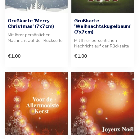
Grußkarte 'Merry
Grußkarte
Christmas' (7x7cm)
'Weihnachtskugelbaum'
(7x7cm)
Mit Ihrer persönlichen
Nachricht auf der Rückseite
Mit Ihrer persönlichen
gestalten Sie diese
Nachricht auf der Rückseite
festliche...
gestaltet, verleiht diese
€1,00
€1,00
Kar...