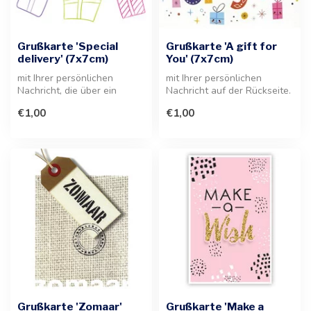
Grußkarte 'Special
Grußkarte 'A gift for
delivery' (7x7cm)
You' (7x7cm)
mit Ihrer persönlichen
mit Ihrer persönlichen
Nachricht, die über ein
Nachricht auf der Rückseite.
Etikett auf der Rückseite
Diese kompakte Grußkarte
€1,00
€1,00
angebra...
im ...
Grußkarte 'Zomaar'
Grußkarte 'Make a