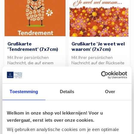
Grußkarte
Grußkarte 'Je weet wel
'Tendrement' (7x7cm)
waarom' (7x7cm)
Mit Ihrer persönlichen
Mit Ihrer persönlichen
Nachricht, die auf einem
Nachricht auf der Rückseite
Etikett auf der Rückseite
der Grußkarte verleihen Sie
€1,00
€1,00
angebr...
j...
Toestemming
Details
Over
Welkom in onze shop vol lekkernijen! Voor u
verdergaat, eerst iets over onze cookies.
Wij gebruiken analytische cookies om je een optimale