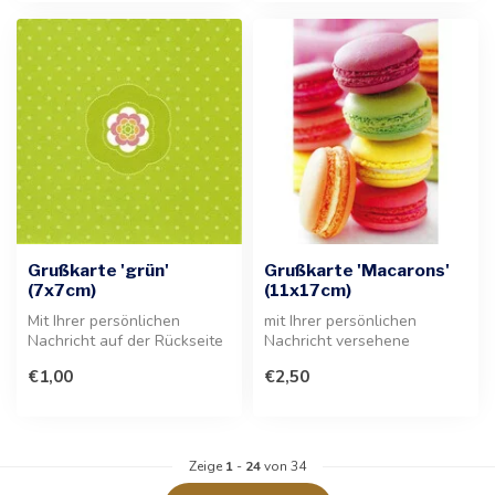
Grußkarte 'grün'
Grußkarte 'Macarons'
(7x7cm)
(11x17cm)
Mit Ihrer persönlichen
mit Ihrer persönlichen
Nachricht auf der Rückseite
Nachricht versehene
dieser eleganten grünen
Grußkarte im Macarons-
€1,00
€2,50
Grußk...
Design. Ideal f...
Zeige
1
-
24
von 34