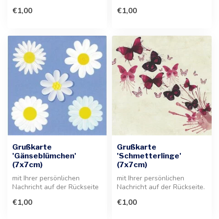
ist diese Grußkarte die
ist diese Grußkarte die
€1,00
€1,00
ideal...
perfe...
Grußkarte
Grußkarte
'Gänseblümchen'
'Schmetterlinge'
(7x7cm)
(7x7cm)
mit Ihrer persönlichen
mit Ihrer persönlichen
Nachricht auf der Rückseite
Nachricht auf der Rückseite.
der Grußkarte. Ein
Diese liebevoll gestaltete
€1,00
€1,00
wunderbare...
G...