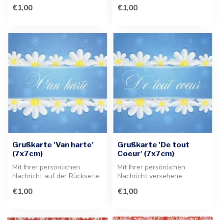
diese Grußkarte für eine
ist diese Karte die ideale Er...
€1,00
€1,00
besond...
Grußkarte 'Van harte'
Grußkarte 'De tout
(7x7cm)
Coeur' (7x7cm)
Mit Ihrer persönlichen
Mit Ihrer persönlichen
Nachricht auf der Rückseite
Nachricht versehene
ist diese Grußkarte die
Grußkarte 'De tout Coeur'.
€1,00
€1,00
perfe...
Die Botsch...