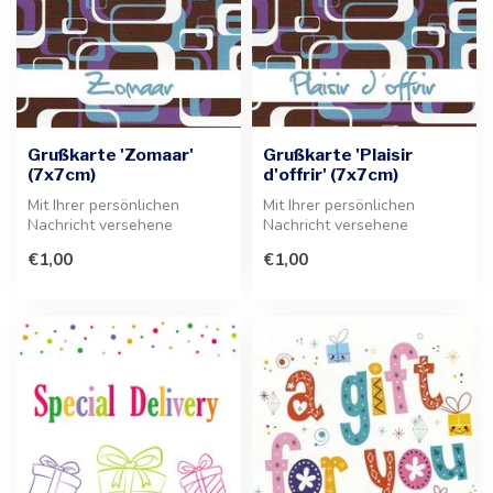
Grußkarte 'Zomaar'
Grußkarte 'Plaisir
(7x7cm)
d'offrir' (7x7cm)
Mit Ihrer persönlichen
Mit Ihrer persönlichen
Nachricht versehene
Nachricht versehene
Grußkarte. Diese 7x7cm
Grußkarte für jeden Anlass.
€1,00
€1,00
Karte wird dir...
Das ideal...