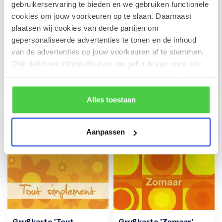
gebruikerservaring te bieden en we gebruiken functionele
cookies om jouw voorkeuren op te slaan. Daarnaast
plaatsen wij cookies van derde partijen om
Grußkarte 'Tu sais
Grußkarte 'Een
gepersonaliseerde advertenties te tonen en de inhoud
pourquoi...' (7x7cm)
aardigheidje' (7x7cm)
van de advertenties op jouw voorkeuren af te stemmen.
Mit Ihrer persönlichen
Mit Ihrer persönlichen
Ook delen we informatie over uw gebruik van onze site
Nachricht versehene
Nachricht versehen, verleiht
met onze partners voor social media en analyse. Hou er
Grußkarte im Format 7x7 cm.
diese Grußkarte 'Een
€1,00
€1,00
Ihre indi...
aardigh...
rekening mee dat als je bepaalde cookies blokkeert, het
de correcte werking van de website kan verstoren.
Alles toestaan
Aanpassen
Grußkarte 'Tout
Grußkarte 'Zomaar'