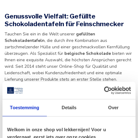
Genussvolle Vielfalt: Gefüllte
Schokoladentafeln für Feinschmecker
Tauchen Sie ein in die Welt unserer
gefüllten
Schokoladentafeln
, die durch ihre Kombination aus
zartschmelzender Hülle und einer geschmackvollen Kernfüllung
überzeugen. Als Spezialist für
belgische Schokolade
bieten wir
Ihnen eine exquisite Auswahl, die höchsten Ansprüchen gerecht
wird. Seit 2014 steht unser Online-Shop für Qualität und
Leidenschaft, wobei Kundenzufriedenheit und eine optimale
Lieferung unserer Produkte stets an erster Stelle stehen.
Unsere Kollektion umfasst drei exklusive Varianten, die jeden
Schokoladenliebhaber begeistern werden:
Leonidas Casaleo mit weißer Schokolade (75g):
Eine
Toestemming
Details
Over
cremige Komposition für Liebhaber zarter, süßer Genüsse.
Louise mit Vollmilchschokolade (75g):
Der Klassiker mit
einer zartschmelzenden Füllung, die auf der Zunge zergeht.
Welkom in onze shop vol lekkernijen! Voor u
Noir de Noir mit dunkler Schokolade (75g):
Ein
verdergaat, eerst iets over onze cookies.