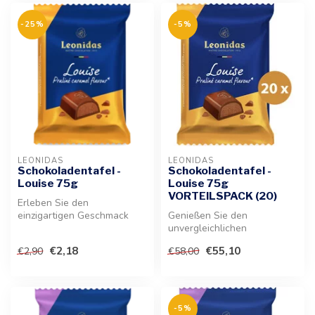
-25%
-5%
LEONIDAS
LEONIDAS
Schokoladentafel -
Schokoladentafel -
Louise 75g
Louise 75g
VORTEILSPACK (20)
Erleben Sie den
einzigartigen Geschmack
Genießen Sie den
unserer beliebten Louise-
unvergleichlichen
Kreation als fe...
Geschmack von zarter
€2,18
€55,10
€2,90
€58,00
Milchschokolade mit eine...
-5%