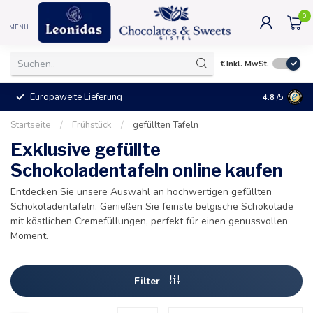
0
MENU
€
Inkl. MwSt.
Europaweite Lieferung
+25°C = Ve
4.8
/5
Startseite
/
Frühstück
/
gefüllten Tafeln
Exklusive gefüllte
Schokoladentafeln online kaufen
Entdecken Sie unsere Auswahl an hochwertigen gefüllten
Schokoladentafeln. Genießen Sie feinste belgische Schokolade
mit köstlichen Cremefüllungen, perfekt für einen genussvollen
Moment.
Filter