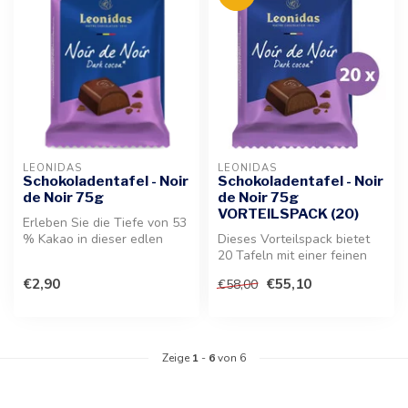
LEONIDAS
LEONIDAS
Schokoladentafel - Noir
Schokoladentafel - Noir
de Noir 75g
de Noir 75g
VORTEILSPACK (20)
Erleben Sie die Tiefe von 53
% Kakao in dieser edlen
Dieses Vorteilspack bietet
Zartbitter-Tafel, veredelt ...
20 Tafeln mit einer feinen
Ganache aus intensiver Zar...
€2,90
€55,10
€58,00
Zeige
1
-
6
von 6