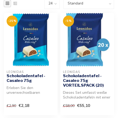
-25%
-5%
LEONIDAS
LEONIDAS
Schokoladentafel -
Schokoladentafel -
Casaleo 75g
Casaleo 75g
VORTEILSPACK (20)
Erleben Sie den
unverwechselbaren
Dieses Set umfasst weiße
Geschmack der
Schokoladentafeln mit einer
Nougatfüllung in einer
feinen Nougat- und
€2,18
€55,10
€2,90
€58,00
zarten we...
Puffreis...