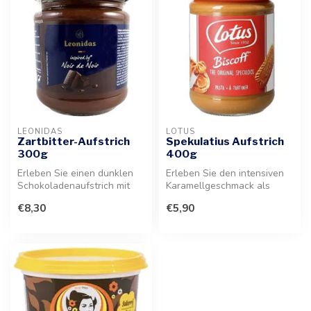
LEONIDAS
LOTUS
Zartbitter-Aufstrich
Spekulatius Aufstrich
300g
400g
Erleben Sie einen dunklen
Erleben Sie den intensiven
Schokoladenaufstrich mit
Karamellgeschmack als
hohem Kakaoanteil. Diese
cremigen Brotaufstrich. Ein
€8,30
€5,90
hoch...
Gen...