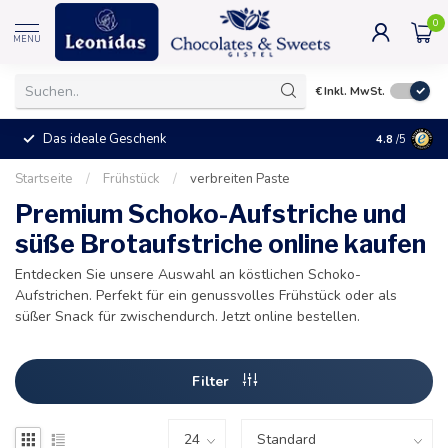
0
MENU
€
Inkl. MwSt.
Das ideale Geschenk
4.8
/5
Startseite
/
Frühstück
/
verbreiten Paste
Premium Schoko-Aufstriche und
süße Brotaufstriche online kaufen
Entdecken Sie unsere Auswahl an köstlichen Schoko-
Aufstrichen. Perfekt für ein genussvolles Frühstück oder als
süßer Snack für zwischendurch. Jetzt online bestellen.
Filter