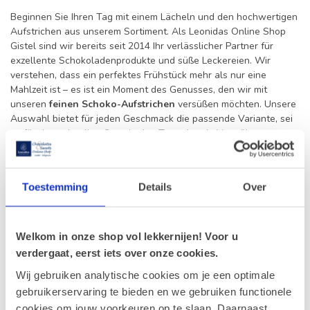
Beginnen Sie Ihren Tag mit einem Lächeln und den hochwertigen
Aufstrichen aus unserem Sortiment. Als Leonidas Online Shop
Gistel sind wir bereits seit 2014 Ihr verlässlicher Partner für
exzellente Schokoladenprodukte und süße Leckereien. Wir
verstehen, dass ein perfektes Frühstück mehr als nur eine
Mahlzeit ist – es ist ein Moment des Genusses, den wir mit
unseren
feinen Schoko-Aufstrichen
versüßen möchten. Unsere
Auswahl bietet für jeden Geschmack die passende Variante, sei
es für den schnellen Start in den Tag oder als Verwöhnmoment
am Wochenende.
Die Qualität unserer Produkte steht bei uns an erster Stelle.
Toestemming
Details
Over
Jeder Aufstrich überzeugt durch eine
cremige Textur
und einen
intensiven Geschmack, der durch die Verwendung erlesener
Zutaten erreicht wird. Ob Sie eine klassische Variante
bevorzugen oder eine Kombination mit nussigen Noten suchen, in
Welkom in onze shop vol lekkernijen! Voor u
unserem Shop finden Sie genau das Richtige für Ihr Brot, Toast
verdergaat, eerst iets over onze cookies.
oder Croissant. Zudem bieten wir eine Vielzahl weiterer
Wij gebruiken analytische cookies om je een optimale
Schokoladentafeln
an, die perfekt zu einem ausgiebigen
Frühstück passen.
gebruikerservaring te bieden en we gebruiken functionele
cookies om jouw voorkeuren op te slaan. Daarnaast