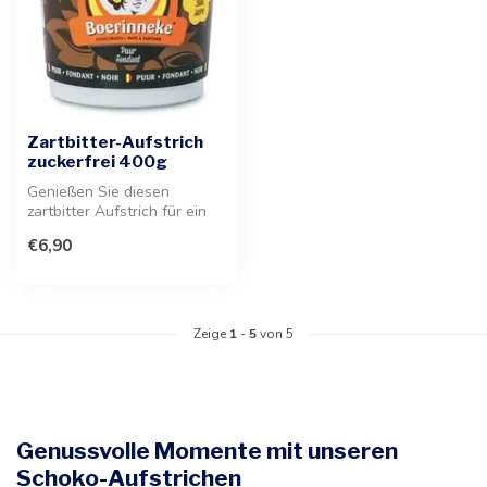
Zartbitter-Aufstrich
zuckerfrei 400g
Genießen Sie diesen
zartbitter Aufstrich für ein
bewusstes Frühstück. Die
€6,90
perfek...
Zeige
1
-
5
von 5
Genussvolle Momente mit unseren
Schoko-Aufstrichen