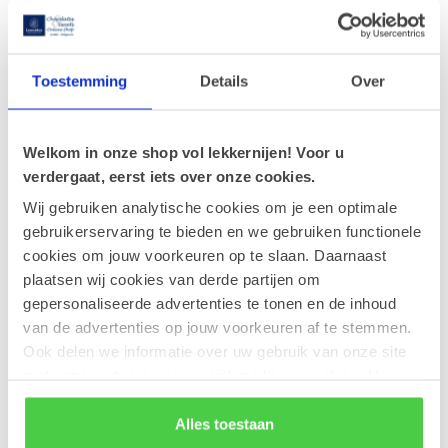
Nüsse
(2)
Likör
(20)
Herzhaft/Salzig
(23)
Toestemming
Details
Over
Aperitif-Snacks & Dips
(18)
Italienische Spezialitäten
(9)
Spanische Spezialitäten
(7)
Kekse
(45)
Welkom in onze shop vol lekkernijen! Voor u
Frühstück
(20)
verdergaat, eerst iets over onze cookies.
verbreiten Paste
(7)
Wij gebruiken analytische cookies om je een optimale
Konfitüren
(10)
Honig
(3)
gebruikerservaring te bieden en we gebruiken functionele
Pfefferkuchen
(6)
cookies om jouw voorkeuren op te slaan. Daarnaast
Schokoladentafeln
(28)
plaatsen wij cookies van derde partijen om
gefüllten Tafeln
(6)
gepersonaliseerde advertenties te tonen en de inhoud
Schokoladenriegel
(10)
van de advertenties op jouw voorkeuren af te stemmen.
Trinkschokolade
(7)
Ook delen we informatie over uw gebruik van onze site
Tee
(8)
met onze partners voor social media en analyse. Hou er
Kaffee
(1)
Smoothies / Säfte
(4)
rekening mee dat als je bepaalde cookies blokkeert, het
de correcte werking van de website kan verstoren.
Alles toestaan