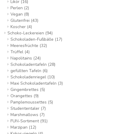
Likör
(16)
Perlen
(2)
Vegan
(8)
Glutenfrei
(43)
Koscher
(4)
Schoko-Leckereien
(94)
Schokoladen-Fußbälle
(17)
Meeresfrüchte
(32)
Trüffel
(4)
Napolitains
(24)
Schokoladentafeln
(28)
gefüllten Tafeln
(6)
Schokoladenriegel
(10)
Maxi Schokoladentafeln
(3)
Gingembrettes
(5)
Orangettes
(9)
Pamplemoussettes
(5)
Studententaler
(7)
Marshmallows
(7)
FUN-Sortiment
(91)
Marzipan
(12)
Kokos-riegeln
(4)