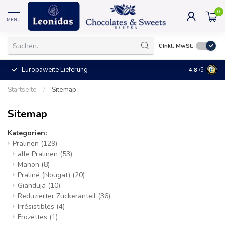
0
MENU
€
Inkl. MwSt.
Europaweite Lieferung
+25°C = Ve
4.8
/5
Startseite
/
Sitemap
Sitemap
Kategorien:
Pralinen
(129)
alle Pralinen
(53)
Manon
(8)
Praliné (Nougat)
(20)
Gianduja
(10)
Reduzierter Zuckeranteil
(36)
Irrésistibles
(4)
Frozettes
(1)