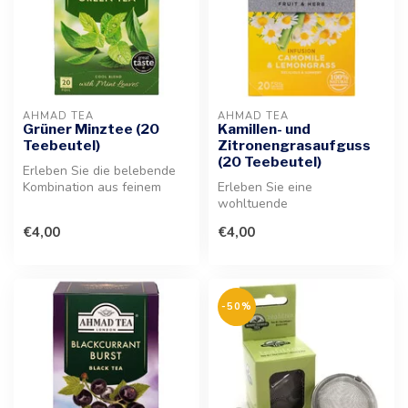
AHMAD TEA
AHMAD TEA
Grüner Minztee (20
Kamillen- und
Teebeutel)
Zitronengrasaufguss
(20 Teebeutel)
Erleben Sie die belebende
Kombination aus feinem
Erleben Sie eine
Grüntee und einer
wohltuende
erfrischenden...
Kräutermischung mit sanfter
€4,00
€4,00
Kamille und erfrischende...
-50%