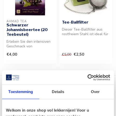
AHMAD TEA
Tee-Ballfilter
Schwarzer
Dieser Tee-Ballfilter aus
Johannisbeertee (20
rostfreiem Stahl ist ideal für
Teebeutel)
den täglichen Gebrauch ...
Erleben Sie den intensiven
Geschmack von
aromatisiertem Schwarztee
€4,00
€2,50
€5,00
mit fruchtige...
Zeige
1
-
8
von 8
Toestemming
Details
Over
Erlesene Ahmad Tee-Vielfalt für jeden
Geschmack
Welkom in onze shop vol lekkernijen! Voor u