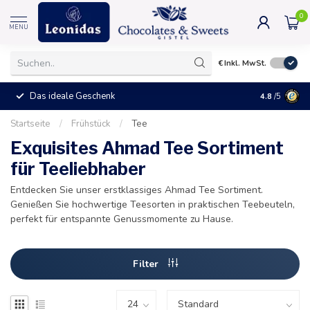
0
MENU
€
Inkl. MwSt.
Das ideale Geschenk
4.8
/5
Startseite
/
Frühstück
/
Tee
Exquisites Ahmad Tee Sortiment
für Teeliebhaber
Entdecken Sie unser erstklassiges Ahmad Tee Sortiment.
Genießen Sie hochwertige Teesorten in praktischen Teebeuteln,
perfekt für entspannte Genussmomente zu Hause.
Filter