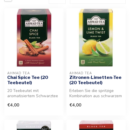
AHMAD TEA
AHMAD TEA
Chai Spice Tee (20
Zitronen-Limetten-Tee
Teebeutel)
(20 Teebeutel)
20 Teebeutel mit
Erleben Sie die spritzige
aromatisiertem Schwarztee
Kombination aus schwarzem
und natürlichen Gewürzen.
Tee, feiner Zitronennote
€4,00
€4,00
Eine wärmen...
und...