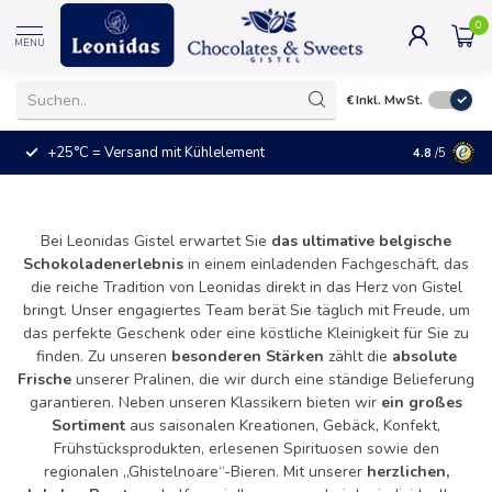
0
MENU
€
Inkl. MwSt.
+25°C = Versand mit Kühlelement
Das ideale
4.8
/5
Bei Leonidas Gistel erwartet Sie
das ultimative belgische
Schokoladenerlebnis
in einem einladenden Fachgeschäft, das
die reiche Tradition von Leonidas direkt in das Herz von Gistel
bringt. Unser engagiertes Team berät Sie täglich mit Freude, um
das perfekte Geschenk oder eine köstliche Kleinigkeit für Sie zu
finden. Zu unseren
besonderen Stärken
zählt die
absolute
Frische
unserer Pralinen, die wir durch eine ständige Belieferung
garantieren. Neben unseren Klassikern bieten wir
ein großes
Sortiment
aus saisonalen Kreationen, Gebäck, Konfekt,
Frühstücksprodukten, erlesenen Spirituosen sowie den
regionalen „Ghistelnoare“-Bieren. Mit unserer
herzlichen,