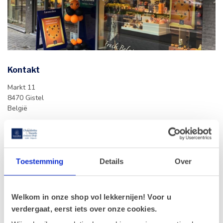
Kontakt
Markt 11
8470 Gistel
België
(Mobil-)Telefonnummer
: +32 (0)59 79 00 85
E-Mail
:
info@chocolates-sweets.be
Toestemming
Details
Over
Öffnungszeiten
Montag
: 09u00-12u00 | 13u30-18u
Dienstag
: 09u00-12u00 | 13u30-18u
Welkom in onze shop vol lekkernijen! Voor u
Mittwoch
: 09u00-12u00 | 13u30-18u
verdergaat, eerst iets over onze cookies.
Donnerstag
: 09u00-12u00 | 13u30-18u
Freitag
: 09u00-12u00 | 13u30-18u