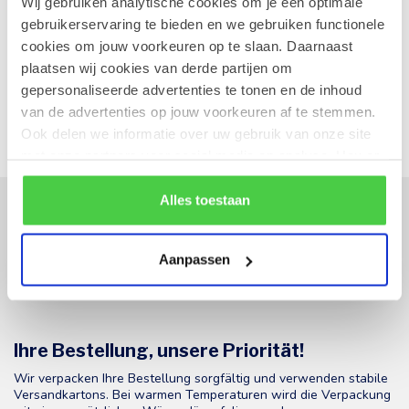
Wij gebruiken analytische cookies om je een optimale
Samstag
: 09u00-12u00 | 13u30-18u
gebruikerservaring te bieden en we gebruiken functionele
Sonntag
: Geschlossen
cookies om jouw voorkeuren op te slaan. Daarnaast
plaatsen wij cookies van derde partijen om
In Google Maps anzeigen
gepersonaliseerde advertenties te tonen en de inhoud
van de advertenties op jouw voorkeuren af te stemmen.
Ook delen we informatie over uw gebruik van onze site
met onze partners voor social media en analyse. Hou er
rekening mee dat als je bepaalde cookies blokkeert, het
de correcte werking van de website kan verstoren.
Alles toestaan
Abonnieren Sie unseren Newsletter
Bleibe auf dem Laufenden mit unseren Newsletter-Angeboten
Aanpassen
Ihre Bestellung, unsere Priorität!
Wir verpacken Ihre Bestellung sorgfältig und verwenden stabile
Versandkartons. Bei warmen Temperaturen wird die Verpackung