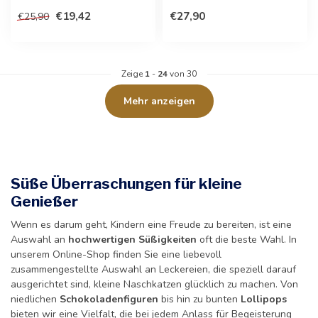
Genießen Sie eine Auswahl
Fußballfans. Entdeck...
€19,42
€27,90
€25,90
an hochwe...
Zeige
1
-
24
von 30
Mehr anzeigen
Süße Überraschungen für kleine
Genießer
Wenn es darum geht, Kindern eine Freude zu bereiten, ist eine
Auswahl an
hochwertigen Süßigkeiten
oft die beste Wahl. In
unserem Online-Shop finden Sie eine liebevoll
zusammengestellte Auswahl an Leckereien, die speziell darauf
ausgerichtet sind, kleine Naschkatzen glücklich zu machen. Von
niedlichen
Schokoladenfiguren
bis hin zu bunten
Lollipops
bieten wir eine Vielfalt, die bei jedem Anlass für Begeisterung