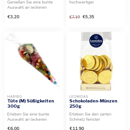
Genießen Sie eine bunte
hochwertiger
Auswahl an leckeren
Milchschokolade mit weißem
Süßigkeiten. Diese 150g
Überzug sin...
€3,20
€5,35
€7,10
Tüte bietet ...
HARIBO
LEONIDAS
Tüte (M) Süßigkeiten
Schokoladen-Münzen
300g
250g
Erleben Sie eine bunte
Erleben Sie den zarten
Auswahl an leckeren
Schmelz feinster
Süßwaren. Dieser Mix bietet
Vollmilchschokolade. Diese
€6,00
€11,90
eine viel...
Leckerei biet...