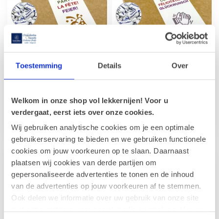
Toestemming
Details
Over
Süßigkeitenschachtel
Süßigkeitenschachtel
FEIER!
GLÜCKWUNSCH
Süßigkeiten Ihrer Wahl +
Süßigkeiten Ihrer Wahl +
Welkom in onze shop vol lekkernijen! Voor u
Ihre persönliche Nachricht,
Ihre persönliche Nachricht,
verdergaat, eerst iets over onze cookies.
die auf der Innenseite der ...
die auf der Innenseite der ...
€14,90
€14,90
Wij gebruiken analytische cookies om je een optimale
gebruikerservaring te bieden en we gebruiken functionele
cookies om jouw voorkeuren op te slaan. Daarnaast
plaatsen wij cookies van derde partijen om
gepersonaliseerde advertenties te tonen en de inhoud
van de advertenties op jouw voorkeuren af te stemmen.
Ook delen we informatie over uw gebruik van onze site
met onze partners voor social media en analyse. Hou er