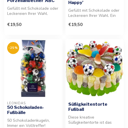
Porzellanbecher 'ABC'
Happy'
Gefüllt mit Schokolade oder
Gefüllt mit Schokolade oder
Leckereien Ihrer Wahl.
Leckereien Ihrer Wahl. Ein
Dieser bezaubernde Becher
wunderbares Geschenk für
eig...
€19,50
€19,50
...
-25%
LEONIDAS
Süßigkeitentorte
50 Schokoladen-
Fußball
Fußbälle
Diese kreative
50 Schokoladenkugeln,
Süßigkeitentorte ist das
Immer ein Volltreffer!
ideale Geschenk für