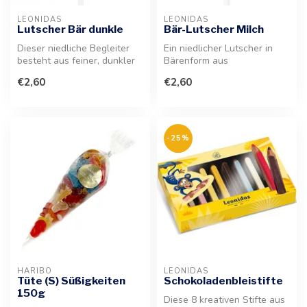
LEONIDAS
LEONIDAS
Lutscher Bär dunkle
Bär-Lutscher Milch
Dieser niedliche Begleiter
Ein niedlicher Lutscher in
besteht aus feiner, dunkler
Bärenform aus
Kakaomasse. Ein köstliche...
zartschmelzender belgischer
€2,60
€2,60
Milchschoko...
-25%
HARIBO
LEONIDAS
Tüte (S) Süßigkeiten
Schokoladenbleistifte
150g
Diese 8 kreativen Stifte aus