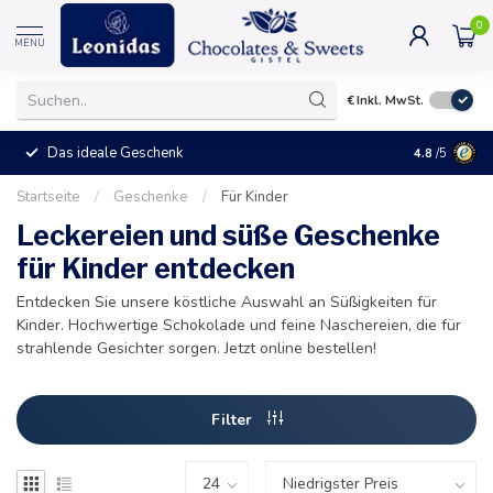
0
MENU
€
Inkl. MwSt.
Das ideale Geschenk
4.8
/5
Startseite
/
Geschenke
/
Für Kinder
Leckereien und süße Geschenke
für Kinder entdecken
Entdecken Sie unsere köstliche Auswahl an Süßigkeiten für
Kinder. Hochwertige Schokolade und feine Naschereien, die für
strahlende Gesichter sorgen. Jetzt online bestellen!
Filter