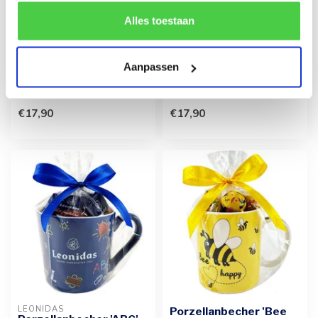
rekening mee dat als je bepaalde cookies blokkeert, het
de correcte werking van de website kan verstoren.
Alles toestaan
Süßigkeitentorte Louis
Süßigkeitentorte Marie
Aanpassen
Eine bezaubernde Torte voll
Diese bezaubernde Torte
mit köstlichen Süßigkeiten,
bietet eine bunte Vielfalt an
feierlich verpackt. Die ...
köstlichen Süßigkeiten. Ei...
€17,90
€17,90
LEONIDAS
Porzellanbecher 'Bee