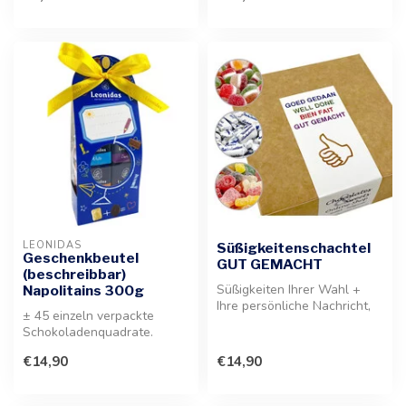
LEONIDAS
Süßigkeitenschachtel
Geschenkbeutel
GUT GEMACHT
(beschreibbar)
Süßigkeiten Ihrer Wahl +
Napolitains 300g
Ihre persönliche Nachricht,
± 45 einzeln verpackte
die auf der Innenseite der ...
Schokoladenquadrate.
Dieser beschreibbare
€14,90
€14,90
Geschenkbeutel ...