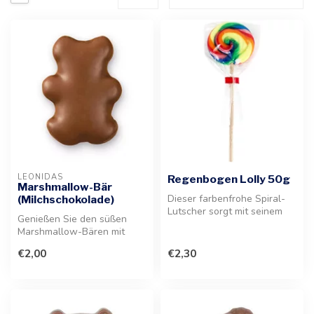
LEONIDAS
Regenbogen Lolly 50g
Marshmallow-Bär
Dieser farbenfrohe Spiral-
(Milchschokolade)
Lutscher sorgt mit seinem
Genießen Sie den süßen
fruchtigen Geschmack und
Marshmallow-Bären mit
sei...
feiner Vanillenote aus
€2,00
€2,30
Madagaskar, ...