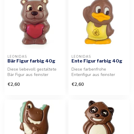
LEONIDAS
LEONIDAS
Bär Figur farbig 40g
Ente Figur farbig 40g
Diese liebevoll gestaltete
Diese farbenfrohe
Bär Figur aus feinster
Entenfigur aus feinster
Schokolade ist ein süßer
belgischer Schokolade ist
€2,60
€2,60
Genus...
ein wunderba...