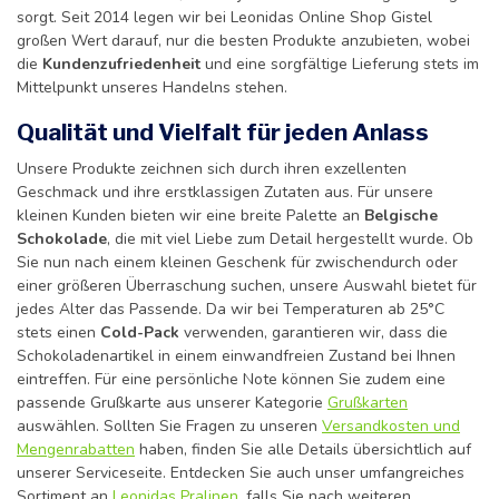
sorgt. Seit 2014 legen wir bei Leonidas Online Shop Gistel
großen Wert darauf, nur die besten Produkte anzubieten, wobei
die
Kundenzufriedenheit
und eine sorgfältige Lieferung stets im
Mittelpunkt unseres Handelns stehen.
Qualität und Vielfalt für jeden Anlass
Unsere Produkte zeichnen sich durch ihren exzellenten
Geschmack und ihre erstklassigen Zutaten aus. Für unsere
kleinen Kunden bieten wir eine breite Palette an
Belgische
Schokolade
, die mit viel Liebe zum Detail hergestellt wurde. Ob
Sie nun nach einem kleinen Geschenk für zwischendurch oder
einer größeren Überraschung suchen, unsere Auswahl bietet für
jedes Alter das Passende. Da wir bei Temperaturen ab 25°C
stets einen
Cold-Pack
verwenden, garantieren wir, dass die
Schokoladenartikel in einem einwandfreien Zustand bei Ihnen
eintreffen. Für eine persönliche Note können Sie zudem eine
passende Grußkarte aus unserer Kategorie
Grußkarten
auswählen. Sollten Sie Fragen zu unseren
Versandkosten und
Mengenrabatten
haben, finden Sie alle Details übersichtlich auf
unserer Serviceseite. Entdecken Sie auch unser umfangreiches
Sortiment an
Leonidas Pralinen
, falls Sie nach weiteren