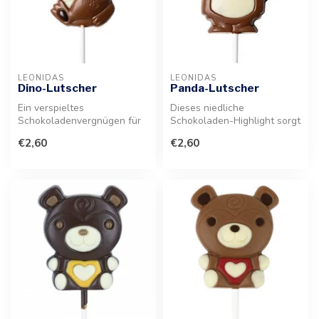
LEONIDAS
LEONIDAS
Dino-Lutscher
Panda-Lutscher
Ein verspieltes
Dieses niedliche
Schokoladenvergnügen für
Schokoladen-Highlight sorgt
kleine Leckermäuler. Dieser
für strahlende Gesichter.
€2,60
€2,60
liebevoll g...
Der Lutsc...