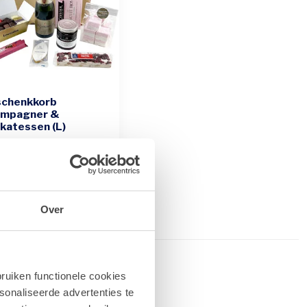
chenkkorb
mpagner &
ikatessen (L)
er edle Geschenkkorb
int feinen Champagner
einer erlesenen Auswahl
,90
Over
ruiken functionele cookies
sonaliseerde advertenties te