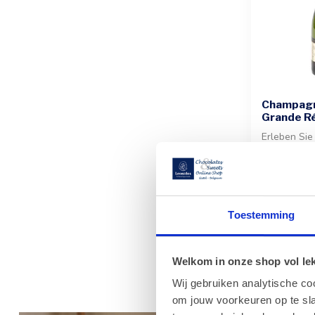
Champagn
Grande Ré
Erleben Sie
Champagne
in der 37,5 
ausg...
€24,90
Toestemming
Welkom in onze shop vol lekk
Wij gebruiken analytische co
om jouw voorkeuren op te sla