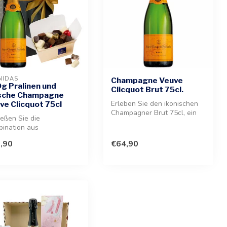
NIDAS
Champagne Veuve
g Pralinen und
Clicquot Brut 75cl.
sche Champagne
Erleben Sie den ikonischen
ve Clicquot 75cl
Champagner Brut 75cl, ein
eßen Sie die
Symbol für Eleganz und
ination aus
fein...
wertigen Pralinen und
,90
€64,90
kelndem Champagne...