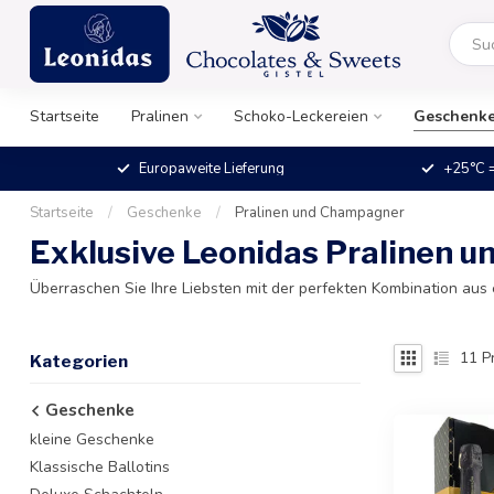
Startseite
Pralinen
Schoko-Leckereien
Geschenk
Europaweite Lieferung
+25°C =
Startseite
/
Geschenke
/
Pralinen und Champagner
Exklusive Leonidas Pralinen 
Überraschen Sie Ihre Liebsten mit der perfekten Kombination aus
11
P
Kategorien
Geschenke
kleine Geschenke
Klassische Ballotins