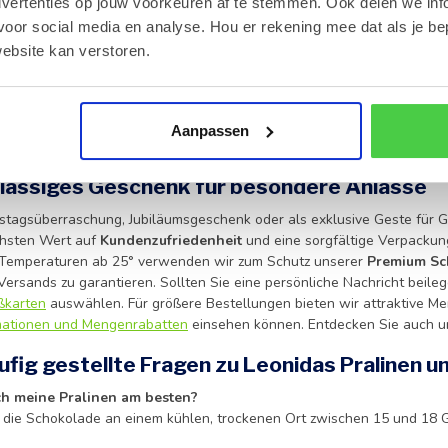
dvertenties op jouw voorkeuren af te stemmen. Ook delen we inf
lle Momente: Pralinen und Champagner
voor social media en analyse. Hou er rekening mee dat als je be
nationen, die einfach perfekt zusammenpassen. Die Verbindung von
ho
ebsite kan verstoren.
t der Inbegriff von Eleganz und Luxus. Bei Leonidas Online Shop Giste
kreationen
leben, haben wir diese exklusiven Sets zusammengestellt,
eiten. Unsere Auswahl umfasst eine sorgfältige Zusammenstellung un
stechen. Von zartschmelzender Nougat-Creme bis hin zu intensiven 
Aanpassen
inen Sortiment
für den perfekten Genuss.
klassiges Geschenk für besondere Anlässe
stagsüberraschung, Jubiläumsgeschenk oder als exklusive Geste für Ges
chsten Wert auf
Kundenzufriedenheit
und eine sorgfältige Verpackung
 Temperaturen ab 25° verwenden wir zum Schutz unserer
Premium Sc
ersands zu garantieren. Sollten Sie eine persönliche Nachricht beileg
ßkarten
auswählen. Für größere Bestellungen bieten wir attraktive Me
mationen und Mengenrabatten
einsehen können. Entdecken Sie auch 
ufig gestellte Fragen zu Leonidas Pralinen
ch meine Pralinen am besten?
die Schokolade an einem kühlen, trockenen Ort zwischen 15 und 18 Gr