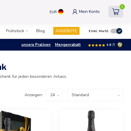
0
Mein Konto
EUR
Frühstück
Blog
ANGEBOTE
€
Inkl. MwSt.
unsere Pralinen
Mengenrabatt
4.8
/5
nk
schenk für jeden besonderen Anlass.
Anzeigen: