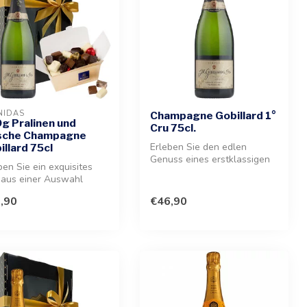
NIDAS
Champagne Gobillard 1°
g Pralinen und
Cru 75cl.
sche Champagne
Erleben Sie den edlen
illard 75cl
Genuss eines erstklassigen
ben Sie ein exquisites
Champagners. Dieser Grande
aus einer Auswahl
Rése...
ster Pralinen und einem
,90
€46,90