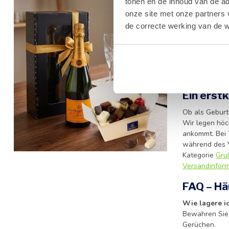
tonen en de inhoud van de a
Genussvo
onze site met onze partners 
Es gibt Kombi
de correcte werking van de w
Champagner is
Schokoladen
Freude zu ber
und Aromen be
Leonidas Pral
Ein erst
Ob als Geburt
Wir legen hö
ankommt. Bei
während des V
Kategorie
Gru
Versandinfor
FAQ – Hä
Wie lagere i
Bewahren Sie 
Gerüchen.