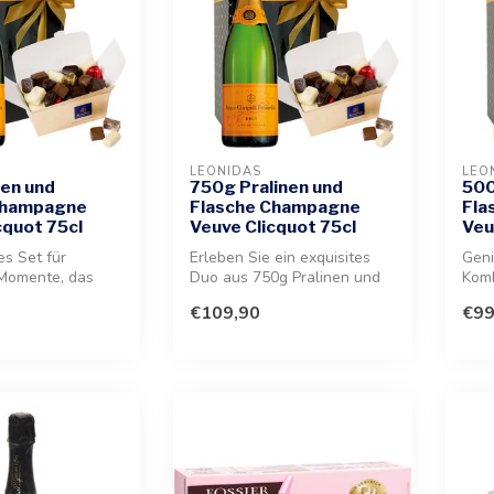
LEONIDAS
LEO
nen und
750g Pralinen und
500
Champagne
Flasche Champagne
Fla
cquot 75cl
Veuve Clicquot 75cl
Veu
es Set für
Erleben Sie ein exquisites
Geni
Momente, das
Duo aus 750g Pralinen und
Komb
 belgische
einem edlen Champagner.
hoch
€109,90
€99
...
Ein...
pric