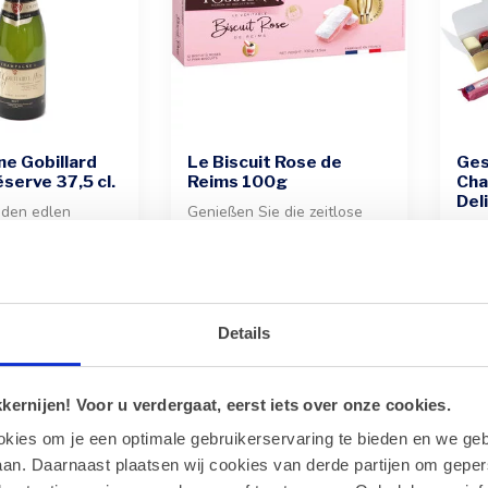
e Gobillard
Le Biscuit Rose de
Ges
serve 37,5 cl.
Reims 100g
Cha
Del
 den edlen
Genießen Sie die zeitlose
 Grande Réserve
Eleganz dieser legendären
Dies
cl. Flasche. Ein
rosa Kekse. Die zarte
vere
Textur...
mit 
€5,90
€72
a...
Details
Zeige
1
-
11
von 11
ernijen! Voor u verdergaat, eerst iets over onze cookies.
okies om je een optimale gebruikerservaring te bieden en we geb
an. Daarnaast plaatsen wij cookies van derde partijen om geper