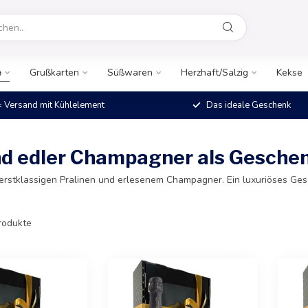
e
Grußkarten
Süßwaren
Herzhaft/Salzig
Kekse
 Versand mit Kühlelement
Das ideale Geschenk
und edler Champagner als Gesche
 erstklassigen Pralinen und erlesenem Champagner. Ein luxuriöses Ge
rodukte