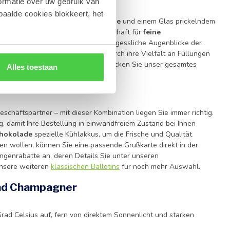
ormatie over uw gebruik van
paalde cookies blokkeert, het
chwertiger belgischer Schokolade
und einem Glas prickelndem
l, wo wir seit 2014 unsere Leidenschaft für
feine
 um Ihnen und Ihren Liebsten unvergessliche Augenblicke der
serer beliebtesten
Pralinen
, die durch ihre Vielfalt an Füllungen
dunklen Schokoladensorten – entdecken Sie unser gesamtes
Alles toestaan
chäftspartner – mit dieser Kombination liegen Sie immer richtig.
, damit Ihre Bestellung in einwandfreiem Zustand bei Ihnen
hokolade
spezielle Kühlakkus, um die Frische und Qualität
en wollen, können Sie eine passende Grußkarte direkt in der
ngenrabatte an, deren Details Sie unter unseren
unsere weiteren
klassischen Ballotins
für noch mehr Auswahl.
 und Champagner
ad Celsius auf, fern von direktem Sonnenlicht und starken