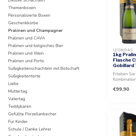
Deluxe Schachteln
Themenboxen
Personalisierte Boxen
Geschenkkörbe
Pralinen und Champagner
Pralinen und CAVA
Pralinen und belgisches Bier
LEONIDAS
Pralinen und Wein
1kg Prali
Flasche 
Pralinen und Porto
Gobillard 
Süßigkeitenschachteln mit Botschaft
Erleben Sie
Süßigkeitentorte
Kombination
Liebe
Schokolade
€99,90
einem ...
Muttertag
Vatertag
Teddybären
Gefüllte Porzellanbecher
Für Kinder
Schule / Danke Lehrer