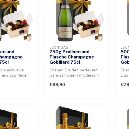
LEONIDAS
LEO
nen und
750g Pralinen und
500
Champagne
Flasche Champagne
Fla
75cl
Gobillard 75cl
Gob
 die exklusive
Erleben Sie den perfekten
Erle
 aus 1kg feiner
Genussmoment mit diesem
Duo 
nkunst und
edlen Set aus hochwertiger
fein
€89,90
€79
Sch...
edl...