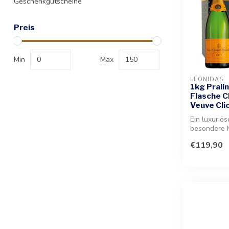
Geschenkgutscheine
Preis
Min
Max
LEONIDAS
1kg Prali
Flasche 
Veuve Cli
Ein luxuriös
besondere 
Genuss und
€119,90
Qualität perf