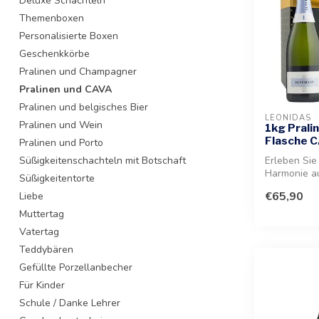
Deluxe Schachteln
Themenboxen
Personalisierte Boxen
Geschenkkörbe
Pralinen und Champagner
Pralinen und CAVA
Pralinen und belgisches Bier
LEONIDAS
Pralinen und Wein
1kg Prali
Flasche C
Pralinen und Porto
Süßigkeitenschachteln mit Botschaft
Erleben Sie
Harmonie a
Süßigkeitentorte
Schokolade
€65,90
Liebe
einem...
Muttertag
Vatertag
Teddybären
Gefüllte Porzellanbecher
Für Kinder
Schule / Danke Lehrer