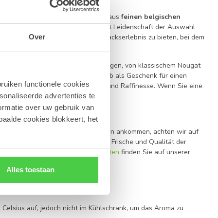
? Unsere exklusiven Kombinationen aus
feinen belgischen
 bei Leonidas Online Shop Gistel mit Leidenschaft der Auswahl
 Ihnen ein unvergleichliches Geschmackserlebnis zu bieten, bei dem
Over
weins harmoniert.
breite Palette an Geschmacksrichtungen, von klassischem Nougat
nserem
Leonidas Pralinen-Katalog
. Ob als Geschenk für einen
ruiken functionele cookies
bination überzeugt durch Qualität und Raffinesse. Wenn Sie eine
ategorie
Grußkarten
.
sonaliseerde advertenties te
ormatie over uw gebruik van
paalde cookies blokkeert, het
linen
in perfektem Zustand bei Ihnen ankommen, achten wir auf
r zusätzlich ein
Cold-Pack
, um die Frische und Qualität der
en
Versandtarifen und Mengenrabatten
finden Sie auf unserer
Alles toestaan
nd Cava
Celsius auf, jedoch nicht im Kühlschrank, um das Aroma zu