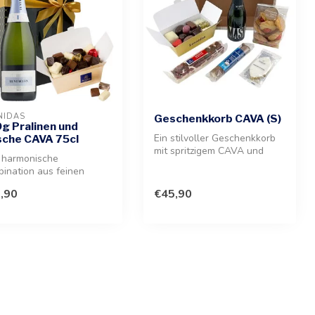
NIDAS
Geschenkkorb CAVA (S)
g Pralinen und
Ein stilvoller Geschenkkorb
sche CAVA 75cl
mit spritzigem CAVA und
 harmonische
einer Auswahl belgischer
ination aus feinen
Lec...
koladenkreationen und
,90
€45,90
 spritzig...