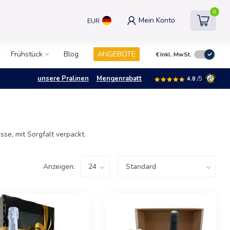
0
Mein Konto
EUR
Frühstück
Blog
ANGEBOTE
€
Inkl. MwSt.
unsere Pralinen
Mengenrabatt
4.8
/5
se, mit Sorgfalt verpackt.
Anzeigen: