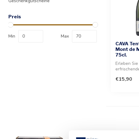
Geschenkgutscheine
Preis
Min
Max
CAVA Ten
Mont de M
75cl.
Erleben Sie
erfrischen
mit einem l
€15,90
Dieser t...