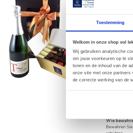
Genussvo
Suchen Sie na
Pralinen
und 
und dem Vers
Toestemming
die Zartheit 
Jede Pralinen
Welkom in onze shop vol lekk
bis hin zu ve
Wij gebruiken analytische co
geschätzten G
persönliche N
om jouw voorkeuren op te sla
tonen en de inhoud van de a
Qualität
onze site met onze partners 
de correcte werking van de w
Ihre Zufrieden
eine optimale
Schokolade wä
Informationsse
FAQ – Hä
Wie bewahre 
Bewahren Sie 