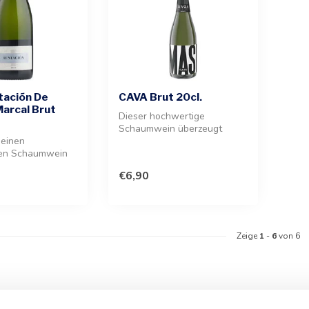
taciõn De
CAVA Brut 20cl.
arcal Brut
Dieser hochwertige
Schaumwein überzeugt
 einen
durch eine feine Perlage und
den Schaumwein
eine wunder...
ebendigen Bukett.
€6,90
Zeige
1
-
6
von 6