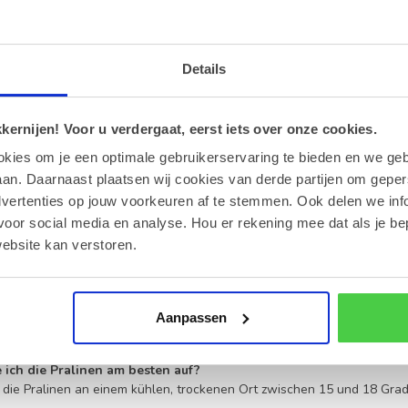
lle Momente mit Pralinen und Cava
ch dem ultimativen Geschenk, das Eleganz und puren Genuss vereint
einem spritzigen
Cava
sind die ideale Wahl. Seit 2014 widmen wir uns
and von
premium Schokoladenspezialitäten
. Unsere Mission ist es,
Details
unserer Schokolade perfekt mit der Frische eines hochwertigen Schaum
auswahl wird mit größter Sorgfalt zusammengestellt. Wir bieten eine 
ernijen! Voor u verdergaat, eerst iets over onze cookies.
rführerischen Füllungen. Entdecken Sie unser gesamtes Sortiment in u
okies om je een optimale gebruikerservaring te bieden en we geb
eschäftspartner, Freunde oder als persönliche Belohnung – diese Kom
ote hinzufügen möchten, finden Sie eine passende Grußkarte in der K
an. Daarnaast plaatsen wij cookies van derde partijen om geper
dvertenties op jouw voorkeuren af te stemmen. Ook delen we inf
 und Sorgfalt bei jedem Versand
voor social media en analyse. Hou er rekening mee dat als je be
ebsite kan verstoren.
heit steht bei uns an erster Stelle. Damit unsere
handverlesenen Pra
 Verpackung. Bei Außentemperaturen ab 25 Grad Celsius verwenden wi
hrend des Transports zu bewahren. Weitere Informationen zu unser
ite.
Aanpassen
ufig gestellte Fragen zu Leonidas Pralinen u
ich die Pralinen am besten auf?
die Pralinen an einem kühlen, trockenen Ort zwischen 15 und 18 Grad 