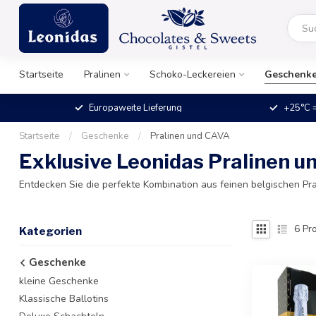
Startseite
Pralinen
Schoko-Leckereien
Geschenk
Europaweite Lieferung
+25°C =
Startseite
/
Geschenke
/
Pralinen und CAVA
Exklusive Leonidas Pralinen 
Entdecken Sie die perfekte Kombination aus feinen belgischen Pra
6
Pro
Kategorien
Geschenke
kleine Geschenke
Klassische Ballotins