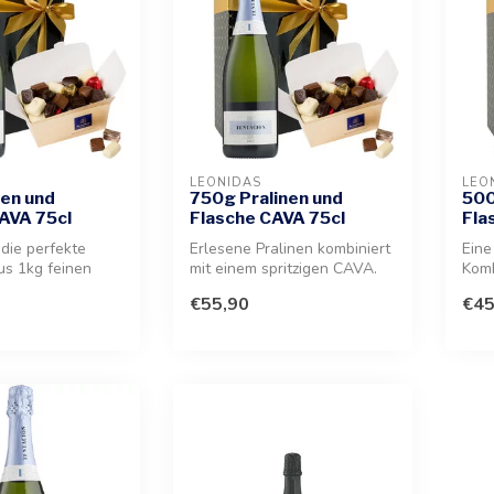
LEONIDAS
LEO
nen und
750g Pralinen und
500
AVA 75cl
Flasche CAVA 75cl
Fla
 die perfekte
Erlesene Pralinen kombiniert
Eine
us 1kg feinen
mit einem spritzigen CAVA.
Komb
nkreationen und
Ein hochwertiges Präsent...
Scho
€55,90
€45
einem