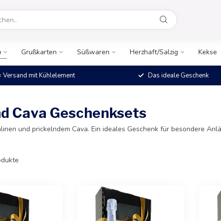
e
Grußkarten
Süßwaren
Herzhaft/Salzig
Kekse
 Versand mit Kühlelement
Das ideale Geschenk
und Cava Geschenksets
linen und prickelndem Cava. Ein ideales Geschenk für besondere Anläs
dukte