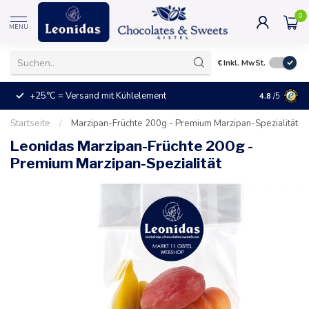
0
MENU
€
Inkl. MwSt.
+25°C = Versand mit Kühlelement
Das ideale
4.8
/5
Startseite
/
Marzipan-Früchte 200g - Premium Marzipan-Spezialität
Leonidas Marzipan-Früchte 200g -
Premium Marzipan-Spezialität