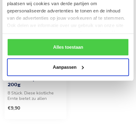
plaatsen wij cookies van derde partijen om
gepersonaliseerde advertenties te tonen en de inhoud
van de advertenties op jouw voorkeuren af te stemmen.
Ook delen we informatie over uw gebruik van onze site
met onze partners voor social media en analyse. Hou er
rekening mee dat als je bepaalde cookies blokkeert, het
de correcte werking van de website kan verstoren.
Alles toestaan
Aanpassen
LEONIDAS
Tüte Marzipan-Früchte
200g
8 Stück. Diese köstliche
Ernte bietet zu allen
Jahreszeiten ein
€9,90
unvergleichliche...