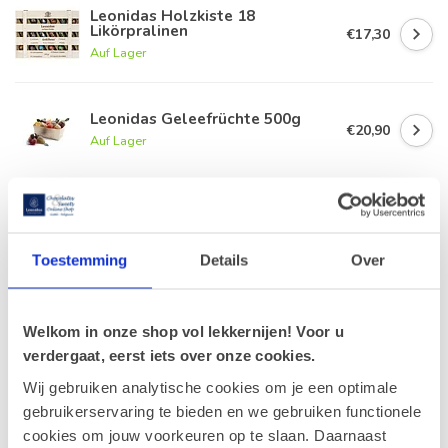
Leonidas Holzkiste 18
Likörpralinen
€17,30
Auf Lager
Leonidas Geleefrüchte 500g
€20,90
Auf Lager
Leonidas Tüte Marzipan-
Erdbeere (10 Stück)
€10,20
Auf Lager
Toestemming
Details
Over
Leonidas Marzipan 300g (deine
Auswahl)
€12,55
Welkom in onze shop vol lekkernijen! Voor u
Auf Lager
verdergaat, eerst iets over onze cookies.
Wij gebruiken analytische cookies om je een optimale
gebruikerservaring te bieden en we gebruiken functionele
Zuletzt angesehen
cookies om jouw voorkeuren op te slaan. Daarnaast