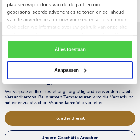
plaatsen wij cookies van derde partijen om
gepersonaliseerde advertenties te tonen en de inhoud
van de advertenties op jouw voorkeuren af te stemmen.
Ook delen we informatie over uw gebruik van onze site
Abonnieren Sie unseren Newsletter
met onze partners voor social media en analyse. Hou er
rekening mee dat als je bepaalde cookies blokkeert, het
Bleibe auf dem Laufenden mit unseren Newsletter-Angeboten
de correcte werking van de website kan verstoren.
Alles toestaan
Aanpassen
Ihre Bestellung, unsere Priorität!
Wir verpacken Ihre Bestellung sorgfältig und verwenden stabile
Versandkartons. Bei warmen Temperaturen wird die Verpackung
mit einer zusätzlichen Wärmedämmfolie versehen.
Kundendienst
Unsere Geschäfte Ansehen