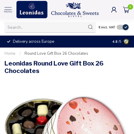
0
MENU
€
incl. VAT
Delivery across Europe
+25°C = shi
4.8
/5
Home
/
Round Love Gift Box 26 Chocolates
Leonidas Round Love Gift Box 26
Chocolates