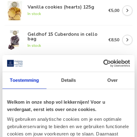
Vanilla cookies (hearts) 125g
€5,00
In stock
Geldhof 15 Cuberdons in cello
bag
€8,50
In stock
Candy Box I LOVE YOU
€14,90
In stock
Toestemming
Details
Over
Leonidas Velvet heart (L)
€39,90
In stock
Welkom in onze shop vol lekkernijen! Voor u
verdergaat, eerst iets over onze cookies.
Wij gebruiken analytische cookies om je een optimale
gebruikerservaring te bieden en we gebruiken functionele
Recently viewed
cookies om jouw voorkeuren op te slaan. Daarnaast