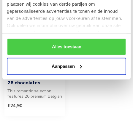
plaatsen wij cookies van derde partijen om
gepersonaliseerde advertenties te tonen en de inhoud
van de advertenties op jouw voorkeuren af te stemmen.
Ook delen we informatie over uw gebruik van onze site
met onze partners voor social media en analyse. Hou er
rekening mee dat als je bepaalde cookies blokkeert, het
de correcte werking van de website kan verstoren.
Alles toestaan
Aanpassen
LEONIDAS
Round gift box (LOVE)
26 chocolates
This romantic selection
features 26 premium Belgian
chocolates, presented in an
€24,90
...