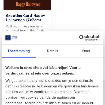
Greeting Card 'Happy
Halloween' (7x7cm)
With your message as a
personal touch, this festive
card is the perfect addition...
€1,00
Toestemming
Details
Over
Showing
1
-
3
of 3
Welkom in onze shop vol lekkernijen! Voor u
verdergaat, eerst iets over onze cookies.
Wij gebruiken analytische cookies om je een optimale
gebruikerservaring te bieden en we gebruiken functionele
Yes, I want to stay informed about new
cookies om jouw voorkeuren op te slaan. Daarnaast
products and themes (you can unsubscribe
plaatsen wij cookies van derde partijen om
at any time).
gepersonaliseerde advertenties te tonen en de inhoud