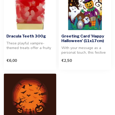
Dracula Teeth 300g
Greeting Card 'Happy
Halloween' (11x17cm)
These playful vampire-
themed treats offer a fruity
With your message as a
experience for candy lovers.
personal touch, this festive
...
Halloween greeting card is
€6,00
€2,50
t...