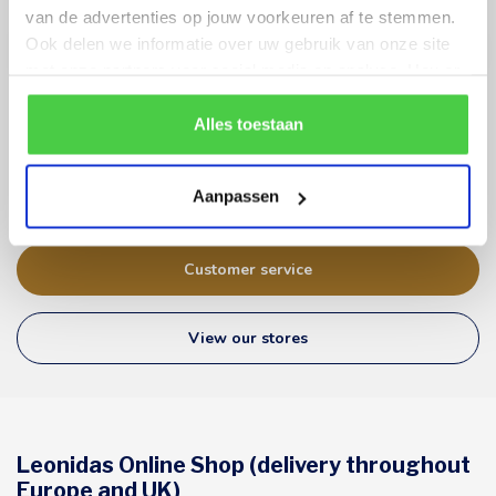
Stay up to date with our latest offers
van de advertenties op jouw voorkeuren af te stemmen.
Ook delen we informatie over uw gebruik van onze site
met onze partners voor social media en analyse. Hou er
rekening mee dat als je bepaalde cookies blokkeert, het
de correcte werking van de website kan verstoren.
Alles toestaan
Your order, our priority!
We prepare your order with care and use sturdy shipping boxes.
At warm temperatures, the package is fitted with an extra
Aanpassen
thermal insulation foil.
Customer service
View our stores
Leonidas Online Shop (delivery throughout
Europe and UK)