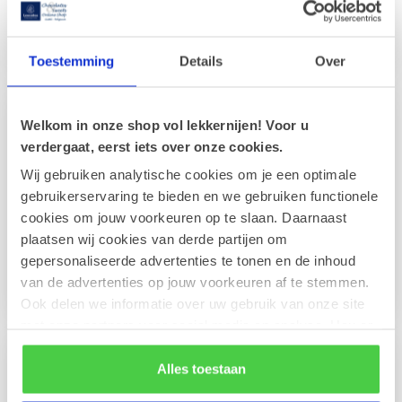
Coconut bars
Caramel
Toestemming
Details
Over
Welkom in onze shop vol lekkernijen! Voor u
verdergaat, eerst iets over onze cookies.
Wij gebruiken analytische cookies om je een optimale
gebruikerservaring te bieden en we gebruiken functionele
cookies om jouw voorkeuren op te slaan. Daarnaast
plaatsen wij cookies van derde partijen om
gepersonaliseerde advertenties te tonen en de inhoud
van de advertenties op jouw voorkeuren af te stemmen.
Candy Cakes
Herbal Candies
Ook delen we informatie over uw gebruik van onze site
met onze partners voor social media en analyse. Hou er
rekening mee dat als je bepaalde cookies blokkeert, het
de correcte werking van de website kan verstoren.
Alles toestaan