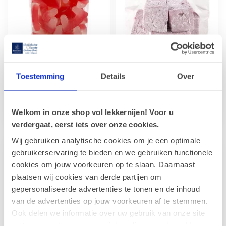
GELDHOF
Dents de Dracula 300g
Cuberdon Guimauve
Toestemming
Details
Over
Succombez à ces friandises
Ces guimauves fondantes
ludiques, idéales pour vos
offrent une expérience
fêtes d'Halloween. Une tex...
gustative unique avec leur
€6,00
€6,00
Welkom in onze shop vol lekkernijen! Voor u
parfum...
verdergaat, eerst iets over onze cookies.
Wij gebruiken analytische cookies om je een optimale
gebruikerservaring te bieden en we gebruiken functionele
cookies om jouw voorkeuren op te slaan. Daarnaast
plaatsen wij cookies van derde partijen om
gepersonaliseerde advertenties te tonen en de inhoud
van de advertenties op jouw voorkeuren af te stemmen.
Ook delen we informatie over uw gebruik van onze site
met onze partners voor social media en analyse. Hou er