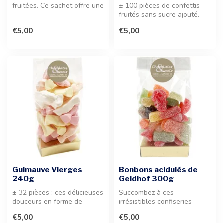
fruitées. Ce sachet offre une
± 100 pièces de confettis
explosion de saveurs inte...
fruités sans sucre ajouté.
Une sélection variée de
€5,00
€5,00
sav...
Guimauve Vierges
Bonbons acidulés de
240g
Geldhof 300g
± 32 pièces : ces délicieuses
Succombez à ces
douceurs en forme de
irrésistibles confiseries
Notre-Dame offrent une
fruitées. Une explosion de
€5,00
€5,00
textur...
goût dans c...