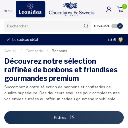
0
MENU
€
TVA incl.
Le cadeau idéal
4.8
/5
Accueil
/
Confiserie
/
Bonbons
Découvrez notre sélection
raffinée de bonbons et friandises
gourmandes premium
Succombez à notre sélection de bonbons et confiseries de
qualité supérieure. Des douceurs exquises pour combler toutes
vos envies sucrées ou offrir un cadeau gourmand inoubliable.
Filtres