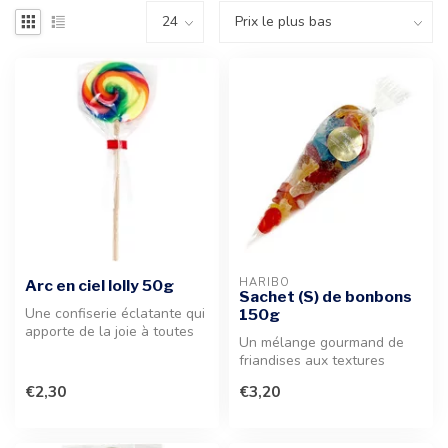
HARIBO
Arc en ciel lolly 50g
Sachet (S) de bonbons
Une confiserie éclatante qui
150g
apporte de la joie à toutes
Un mélange gourmand de
les occasions. Parfaite...
friandises aux textures
variées pour combler vos
€2,30
€3,20
envies d...