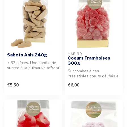
HARIBO
Sabots Anis 240g
Coeurs Framboises
± 32 pièces. Une confiserie
300g
sucrée à la guimauve offrant
Succombez à ces
une saveur anisée douce...
irrésistibles cœurs gélifiés à
la saveur intense de
€5,50
€6,00
framboise. U...