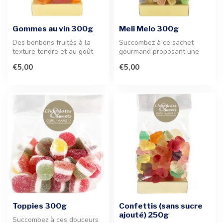
Gommes au vin 300g
Meli Melo 300g
Des bonbons fruités à la
Succombez à ce sachet
texture tendre et au goût
gourmand proposant une
intense. Une confiserie
sélection variée de
€5,00
€5,00
class...
friandises aux ...
Toppies 300g
Confettis (sans sucre
ajouté) 250g
Succombez à ces douceurs