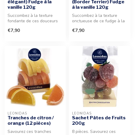
élégant) Fudge à la
(Border Terrier) Fudge
vanille 120g
à la vanille 120g
Succombez à la texture
Succombez à la texture
fondante de ces douceurs
onctueuse de ce fudge à la
sucrées présentées dans
vanille. Présenté dans une
€7,90
€7,90
une boît...
jol...
LEONIDAS
LEONIDAS
Tranches de citron /
Sachet Pâtes de Fruits
orange (12 pièces)
200g
Savourez ces tranches
8 pièces. Savourez ces