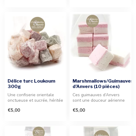
Délice turc Loukoum
Marshmallows/Guimauves
300g
d’Anvers (10 pièces)
Une confiserie orientale
Ces guimauves d’Anvers
onctueuse et sucrée, héritée
sont une douceur aérienne
de l'Empire ottoman. Une d...
et fondante, idéale pour les
€5,00
€5,00
am...