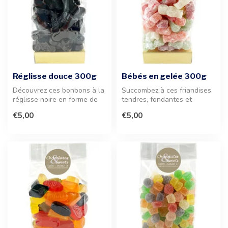
Réglisse douce 300g
Bébés en gelée 300g
Découvrez ces bonbons à la
Succombez à ces friandises
réglisse noire en forme de
tendres, fondantes et
voitures et vélos. Une fri...
fruitées. Une confiserie
€5,00
€5,00
ludiqu...