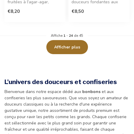
fruitées à l'agar-agar,
douceurs fondantes aux
offrant une texture fondante
arômes naturels intenses,
€8,20
€8,50
et un...
parfaite...
Affiche
1
-
24
de 45
Afficher plus
L'univers des douceurs et confiseries
Bienvenue dans notre espace dédié aux
bonbons
et aux
confiseries les plus savoureuses. Que vous soyez un amateur de
douceurs classiques ou à la recherche d'une expérience
gustative unique, notre assortiment de produits premium est
conçu pour ravir les petits comme les grands. Chaque confiserie
est sélectionnée avec le plus grand soin pour garantir une
fraîcheur et une qualité irréprochables, faisant de chaque