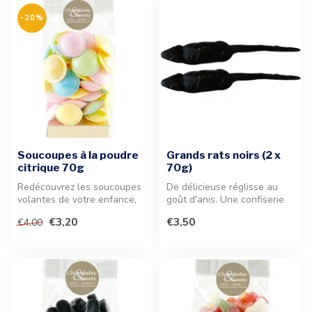
-20%
Soucoupes à la poudre
Grands rats noirs (2 x
citrique 70g
70g)
Redécouvrez les soucoupes
De délicieuse réglisse au
volantes de votre enfance,
goût d'anis. Une confiserie
ces délicieuses hosties col...
traditionnelle de qualité ...
€3,20
€3,50
€4,00